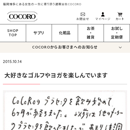
福岡博多にある女性の一生に寄り添う通販会社COCORO
お問合せ
マイページ
カート
お茶
お試し
SHOP
サプリ
化粧品
・
・
TOP
雑貨
定期便
COCOROからお客さまへのお知らせ
2015.10.14
大好きなゴルフやヨガを楽しんでいます