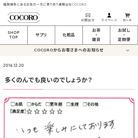
福岡博多にある女性の一生に寄り添う通販会社COCORO
お問合せ
マイページ
カート
お茶
お試し
SHOP
サプリ
化粧品
・
・
TOP
雑貨
定期便
COCOROからお客さまへのお知らせ
2016.12.20
多くのんでも良いのでしょうか？