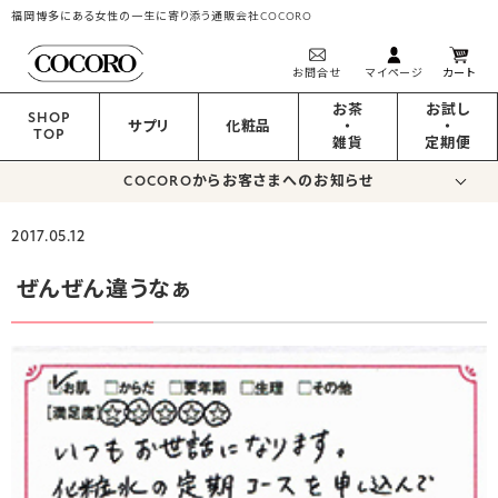
福岡博多にある女性の一生に寄り添う通販会社COCORO
お問合せ
マイページ
カート
お茶
お試し
SHOP
サプリ
化粧品
・
・
TOP
雑貨
定期便
COCOROからお客さまへのお知らせ
2017.05.12
ぜんぜん違うなぁ