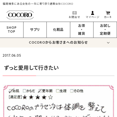
福岡博多にある女性の一生に寄り添う通販会社COCORO
お問合せ
マイページ
カート
お茶
お試し
SHOP
サプリ
化粧品
・
・
TOP
雑貨
定期便
COCOROからお客さまへのお知らせ
2017.06.05
ずっと愛用して行きたい