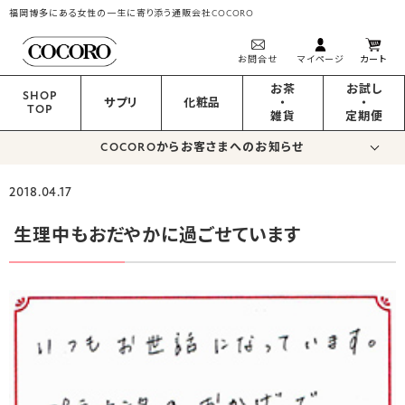
福岡博多にある女性の一生に寄り添う通販会社COCORO
お問合せ
マイページ
カート
お茶
お試し
SHOP
サプリ
化粧品
・
・
TOP
雑貨
定期便
COCOROからお客さまへのお知らせ
2018.04.17
生理中もおだやかに過ごせています