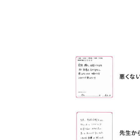
悪くな
先生か