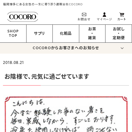
福岡博多にある女性の一生に寄り添う通販会社COCORO
お問合せ
マイページ
カート
お茶
お試し
SHOP
サプリ
化粧品
・
・
TOP
雑貨
定期便
COCOROからお客さまへのお知らせ
2018.08.21
お陰様で、元気に過ごせています