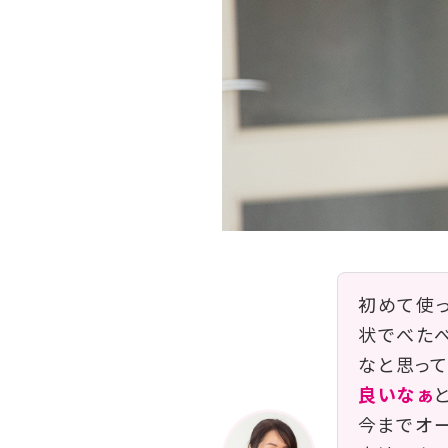
初めて使
状でべたべ
なと思って
良いなぁ
と
今までオ