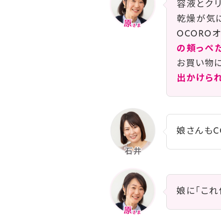
容液とクリ
乾燥が気
OCORO
の頬っぺ
お買い物に
出かけら
娘さんもC
娘に「これ