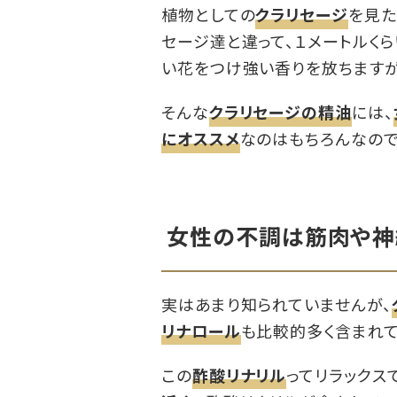
植物としての
クラリセージ
を見た
セージ達と違って、１メートルく
い花をつけ強い香りを放ちますが
そんな
クラリセージの精油
には、
にオススメ
なのはもちろんなので
女性の不調は筋肉や神
実はあまり知られていませんが、
リナロール
も比較的多く含まれて
この
酢酸リナリル
ってリラックス