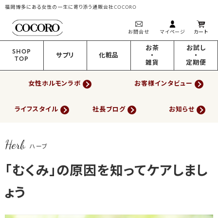
福岡博多にある女性の一生に寄り添う通販会社COCORO
お問合せ
マイページ
カート
お茶
お試し
SHOP
サプリ
化粧品
・
・
TOP
雑貨
定期便
女性ホルモンラボ
お客様インタビュー
ライフスタイル
社長ブログ
お知らせ
Herb
ハーブ
「むくみ」の原因を知ってケアしまし
ょう