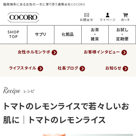
福岡博多にある女性の一生に寄り添う通販会社COCORO
お問合せ
マイページ
カート
お茶
お試し
SHOP
サプリ
化粧品
・
・
TOP
雑貨
定期便
女性ホルモンラボ
お客様インタビュー
ライフスタイル
社長ブログ
お知らせ
Recipe
レシピ
トマトのレモンライスで若々しいお
肌に｜トマトのレモンライス