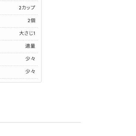
2カップ
2個
大さじ1
適量
少々
少々