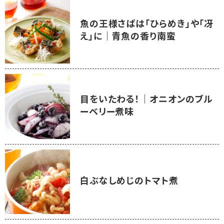
魚の王様さばは「ひらめき」や「冴
え」に｜青魚の香り南蛮
目をいたわる！｜オニオンのブル
ーベリー煮味
白ぶなしめじのトマト煮