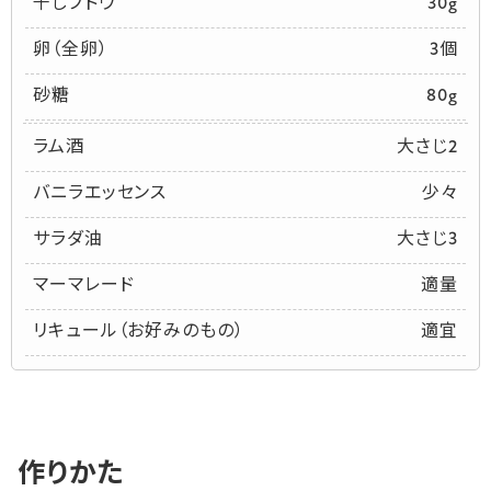
干しブドウ
30g
卵（全卵）
3個
砂糖
80g
ラム酒
大さじ2
バニラエッセンス
少々
サラダ油
大さじ3
マーマレード
適量
リキュール（お好みのもの）
適宜
作りかた