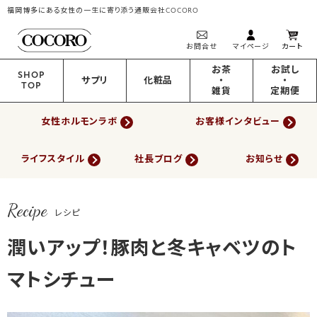
福岡博多にある女性の一生に寄り添う通販会社COCORO
お問合せ
マイページ
カート
お茶
お試し
SHOP
サプリ
化粧品
・
・
TOP
雑貨
定期便
女性ホルモンラボ
お客様インタビュー
ライフスタイル
社長ブログ
お知らせ
Recipe
レシピ
潤いアップ！豚肉と冬キャベツのト
マトシチュー