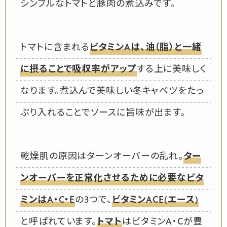
シンブルなトマトと豚肉の煮込みです。
トマトに含まれる
ビタミンAは、油（脂）と一緒
に摂ることで吸収率がアップ
する上に美味しく
なります。煮込んで美味しい冬キャベツをたっ
ぷり入れることでソースに旨味が出ます。
乾燥肌の原因はターンオーバーの乱れ。
ター
ンオーバーを正常化させるために必要なビタ
ミンはA・C・E
の3つで、
ビタミンACE(エース)
と呼ばれています。
トマト
はビタミンA・Cが豊