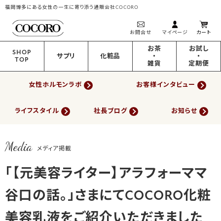
福岡博多にある女性の一生に寄り添う通販会社COCORO
お問合せ
マイページ
カート
お茶
お試し
SHOP
サプリ
化粧品
・
・
TOP
雑貨
定期便
女性ホルモンラボ
お客様インタビュー
ライフスタイル
社長ブログ
お知らせ
Media
メディア掲載
「【元美容ライター】アラフォーママ
谷口の話。」さまにてCOCORO化粧
美容乳液をご紹介いただきました