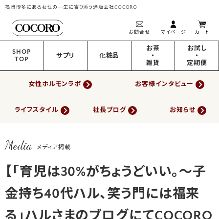
福岡博多にある女性の一生に寄り添う通販会社COCORO
お問合せ
マイページ
カート
お茶
お試し
SHOP
サプリ
化粧品
・
・
TOP
雑貨
定期便
女性ホルモンラボ
お客様インタビュー
ライフスタイル
社長ブログ
お知らせ
Media
メディア掲載
【「育児は30%がちょうどいい。〜子
金持ち40代ハル、笑う門には福来
る」ハルさまのブログにてCOCORO