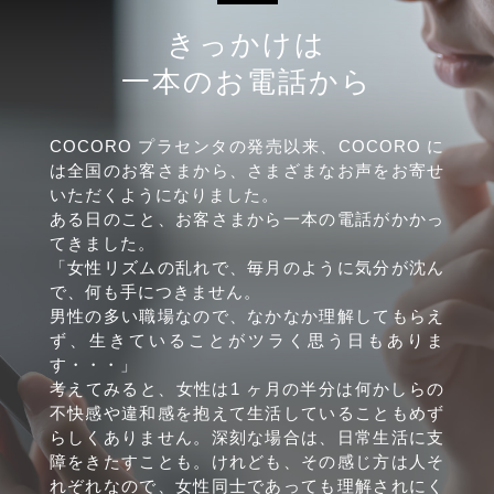
きっかけは
一本のお電話から
COCORO プラセンタの発売以来、COCORO に
は全国のお客さまから、さまざまなお声をお寄せ
いただくようになりました。
ある日のこと、お客さまから一本の電話がかかっ
てきました。
「女性リズムの乱れで、毎月のように気分が沈ん
で、何も手につきません。
男性の多い職場なので、なかなか理解してもらえ
ず、生きていることがツラく思う日もありま
す・・・」
考えてみると、女性は1 ヶ月の半分は何かしらの
不快感や違和感を抱えて生活していることもめず
らしくありません。深刻な場合は、日常生活に支
障をきたすことも。けれども、その感じ方は人そ
れぞれなので、女性同士であっても理解されにく