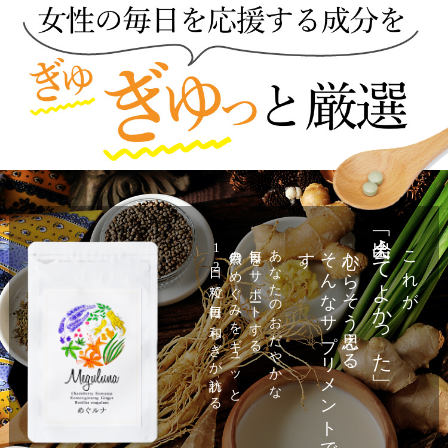
「出会えてよかった」
1
自然のめぐみをギュッと
毎日をサポートする
あなたのおだやかな
。
そ
ん
な
サ
プ
リ
メ
ン
ト
で
す
心からそう思える、
これが
日
2
粒で毎日に和らぎが訪れる