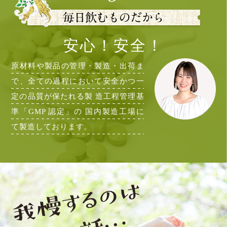
安心！安全！
原材料や製品の管理・製造・出荷ま
で、全ての過程において安全かつ一
定の品質が保たれる製 造工程管理基
準「GMP 認定」の 国内製造工場に
て製造しております。