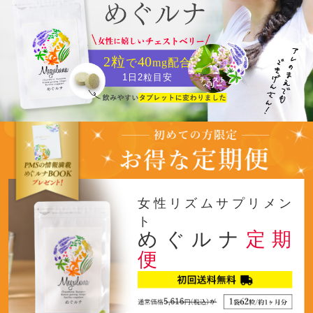
2粒
40
で
mg配合
1日2粒目安
女性リズムサプリメン
ト
めぐルナ
定期
便