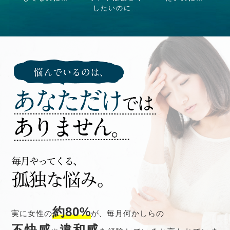
したいのに…
約80%
実に女性の
が、毎月何かしらの
不快感
違和感