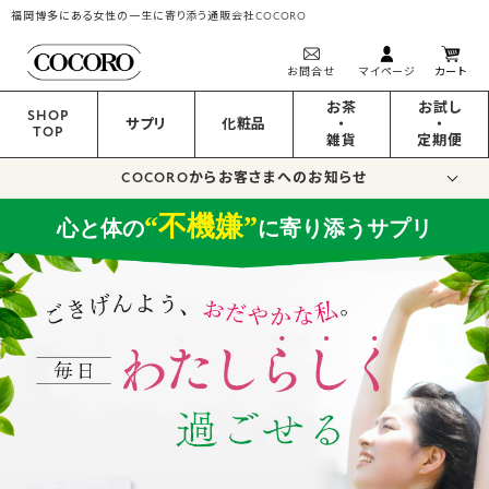
福岡博多にある女性の一生に寄り添う通販会社COCORO
お問合せ
マイページ
カート
お茶
お試し
SHOP
サプリ
化粧品
・
・
TOP
雑貨
定期便
COCOROからお客さまへのお知らせ
不機嫌
“
”
心と体の
に寄り添うサプリ