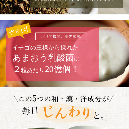
バリア機能、腸内環境
イチゴの王様から採れた
あまおう乳酸菌
は
２
20億個！
粒あたり