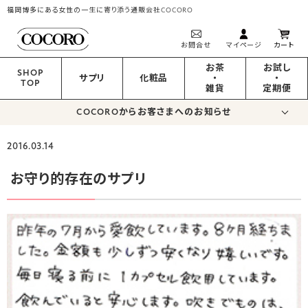
福岡博多にある女性の一生に寄り添う通販会社COCORO
お問合せ
マイページ
カート
お茶
お試し
SHOP
サプリ
化粧品
・
・
TOP
雑貨
定期便
COCOROからお客さまへのお知らせ
2016.03.14
お守り的存在のサプリ