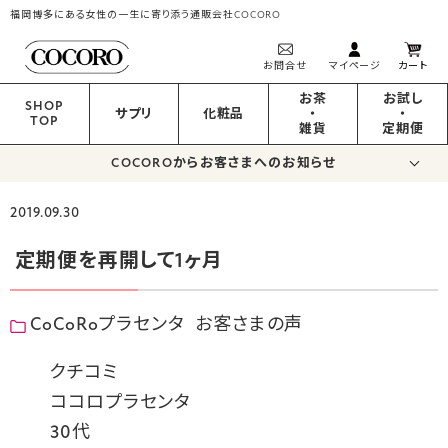
福岡博多にある女性の一生に寄り添う通販会社COCORO
お問合せ
マイページ
カート
お茶
お試し
SHOP
サプリ
化粧品
・
・
TOP
雑貨
定期便
COCOROからお客さまへのお知らせ
2019.09.30
定期便を再開して1ヶ月
CoCoRoプラセンタ
お客さまの声
クチコミ
ココロプラセンタ
30代