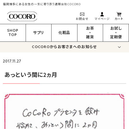
福岡博多にある女性の一生に寄り添う通販会社COCORO
お問合せ
マイページ
カート
お茶
お試し
SHOP
サプリ
化粧品
・
・
TOP
雑貨
定期便
COCOROからお客さまへのお知らせ
2017.11.27
あっという間に2ヵ月