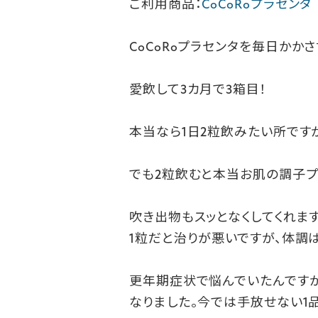
ご利用商品：
CoCoRoプラセンタ
CoCoRo
プラセンタを毎日かかさ
愛飲して
3
カ月で
3
箱目！
本当なら1日2粒飲みたい所です
でも2粒飲むと本当お肌の調子プ
吹き出物もスッとなくしてくれます
1粒だと治りが悪いですが、体調は
更年期症状で悩んでいたんですが
なりました。今では手放せない1品