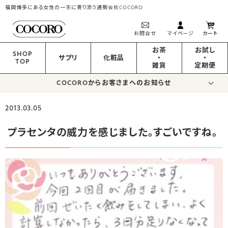
福岡博多にある女性の一生に寄り添う通販会社COCORO
お問合せ
マイページ
カート
お茶
お試し
SHOP
サプリ
化粧品
・
・
TOP
雑貨
定期便
COCOROからお客さまへのお知らせ
2013.03.05
プラセンタの威力を感じました。すごいですね。