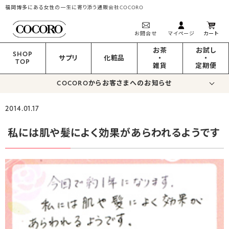
福岡博多にある女性の一生に寄り添う通販会社COCORO
お問合せ
マイページ
カート
お茶
お試し
SHOP
サプリ
化粧品
・
・
TOP
雑貨
定期便
COCOROからお客さまへのお知らせ
2014.01.17
私には肌や髪によく効果があらわれるようです