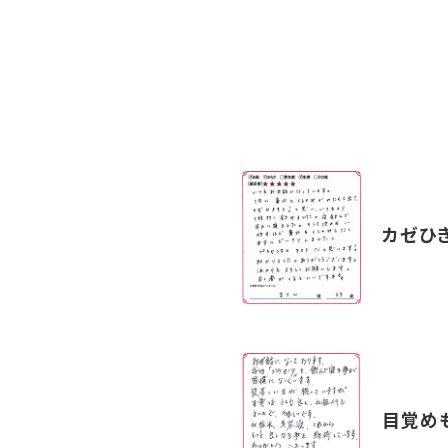
カゼひ
目覚め