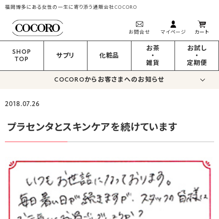
福岡博多にある女性の一生に寄り添う通販会社COCORO
お問合せ
マイページ
カート
お茶
お試し
SHOP
サプリ
化粧品
・
・
TOP
雑貨
定期便
COCOROからお客さまへのお知らせ
2018.07.26
プラセンタとスキンケアを続けています