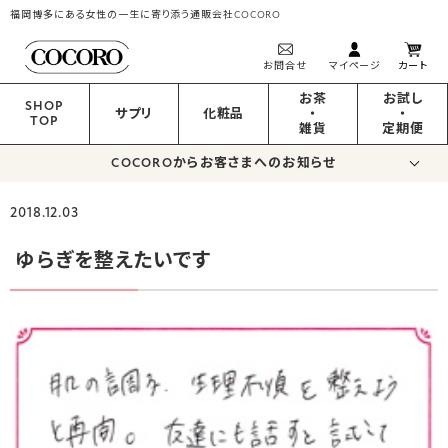
福岡博多にある女性の一生に寄り添う通販会社COCORO
お問合せ
マイページ
カート
お茶
お試し
SHOP
サプリ
化粧品
・
・
TOP
雑貨
定期便
COCOROからお客さまへのお知らせ
2018.12.03
ゆらぎを整えたいです