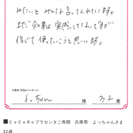
■
ＣｏＣｏＲｏプラセンタご再開 兵庫県 よっちゃんさま
32歳