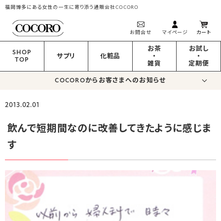
福岡博多にある女性の一生に寄り添う通販会社COCORO
お問合せ
マイページ
カート
お茶
お試し
SHOP
サプリ
化粧品
・
・
TOP
雑貨
定期便
COCOROからお客さまへのお知らせ
2013.02.01
飲んで短期間なのに改善してきたように感じま
す