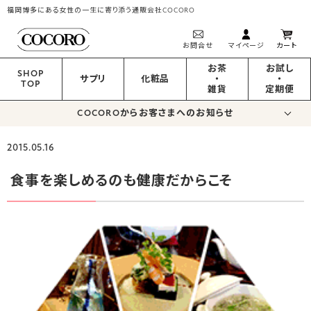
福岡博多にある女性の一生に寄り添う通販会社COCORO
お問合せ
マイページ
カート
お茶
お試し
SHOP
サプリ
化粧品
・
・
TOP
雑貨
定期便
COCOROからお客さまへのお知らせ
2015.05.16
食事を楽しめるのも健康だからこそ