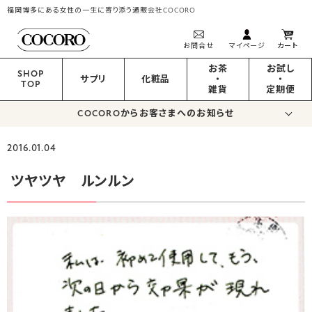
福岡博多にある女性の一生に寄り添う通販会社COCORO
お問合せ
マイページ
カート
お茶
お試し
SHOP
サプリ
化粧品
・
・
TOP
雑貨
定期便
COCOROからお客さまへのお知らせ
2016.01.04
ツヤツヤ ルンルン