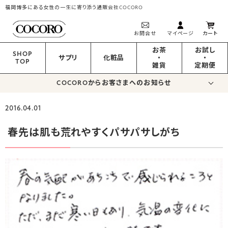
福岡博多にある女性の一生に寄り添う通販会社COCORO
お問合せ
マイページ
カート
お茶
お試し
SHOP
サプリ
化粧品
・
・
TOP
雑貨
定期便
COCOROからお客さまへのお知らせ
2016.04.01
春先は肌も荒れやすくパサパサしがち