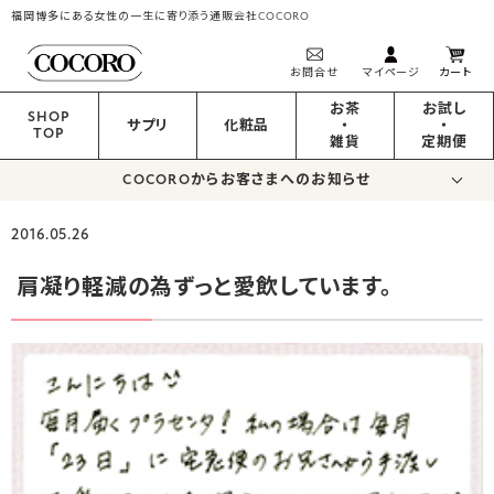
福岡博多にある女性の一生に寄り添う通販会社COCORO
お問合せ
マイページ
カート
お茶
お試し
SHOP
サプリ
化粧品
・
・
TOP
雑貨
定期便
COCOROからお客さまへのお知らせ
2016.05.26
肩凝り軽減の為ずっと愛飲しています。