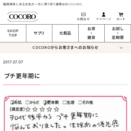
福岡博多にある女性の一生に寄り添う通販会社COCORO
お問合せ
マイページ
カート
お茶
お試し
SHOP
サプリ
化粧品
・
・
TOP
雑貨
定期便
COCOROからお客さまへのお知らせ
2017.07.07
プチ更年期に