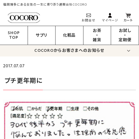
福岡博多にある女性の一生に寄り添う通販会社COCORO
お問合せ
マイページ
カート
お茶
お試し
SHOP
サプリ
化粧品
・
・
TOP
雑貨
定期便
COCOROからお客さまへのお知らせ
2017.07.07
プチ更年期に