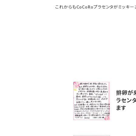
これからもCoCoRoプラセンタがミッキ
排卵が
ラセン
ます