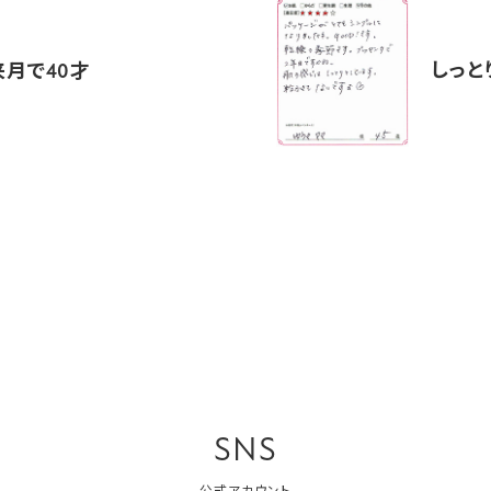
しっと
来月で40才
SNS