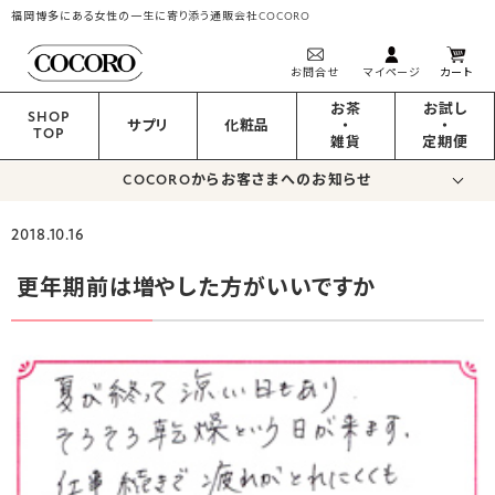
福岡博多にある女性の一生に寄り添う通販会社COCORO
お問合せ
マイページ
カート
お茶
お試し
SHOP
サプリ
化粧品
・
・
TOP
雑貨
定期便
COCOROからお客さまへのお知らせ
2018.10.16
更年期前は増やした方がいいですか