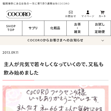
福岡博多にある女性の一生に寄り添う通販会社COCORO
お問合せ
マイページ
カート
お茶
お試し
SHOP
サプリ
化粧品
・
・
TOP
雑貨
定期便
COCOROからお客さまへのお知らせ
2013.09.11
主人が元気で若々しくなっていくので、又私も
飲み始めました