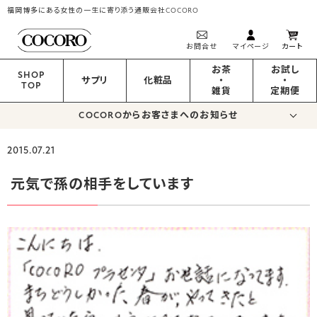
福岡博多にある女性の一生に寄り添う通販会社COCORO
お問合せ
マイページ
カート
お茶
お試し
SHOP
サプリ
化粧品
・
・
TOP
雑貨
定期便
COCOROからお客さまへのお知らせ
2015.07.21
元気で孫の相手をしています