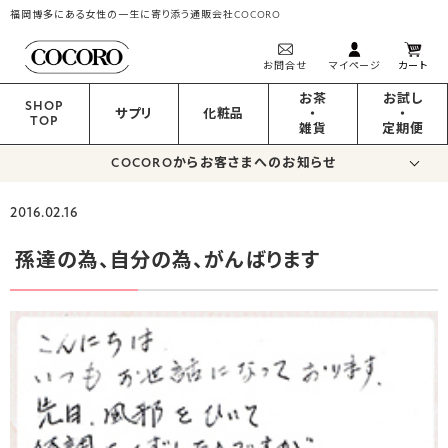
福岡博多にある女性の一生に寄り添う通販会社COCORO
お問合せ
マイページ
カート
お茶
お試し
SHOP
サプリ
化粧品
・
・
TOP
雑貨
定期便
COCOROからお客さまへのお知らせ
2016.02.16
孫達の為、自分の為、がんばります