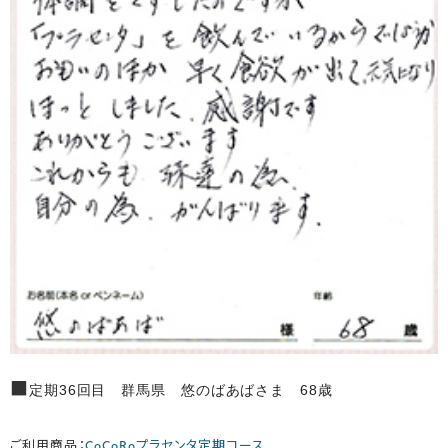
■
定期36回目 群馬県 悠のばあばさま 68歳
ご利用商品：
CoCoRoプラセンタ定期コース