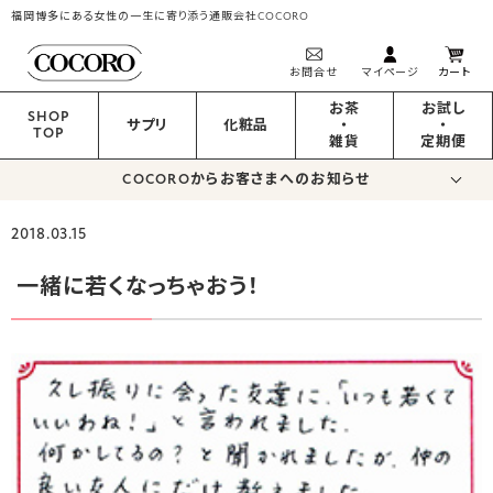
福岡博多にある女性の一生に寄り添う通販会社COCORO
お問合せ
マイページ
カート
お茶
お試し
SHOP
サプリ
化粧品
・
・
TOP
雑貨
定期便
COCOROからお客さまへのお知らせ
2018.03.15
一緒に若くなっちゃおう！