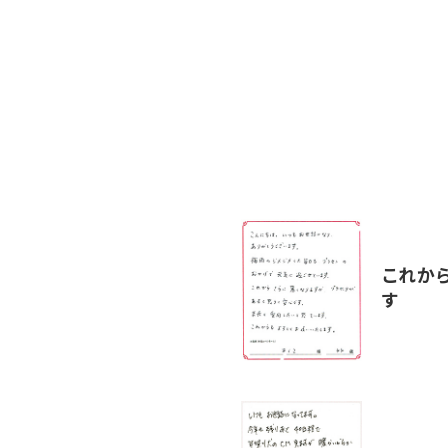
これか
す