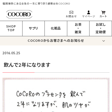
福岡博多にある女性の一生に寄り添う通販会社COCORO
お問合せ
マイページ
カート
お茶
お試し
SHOP
サプリ
化粧品
・
・
TOP
雑貨
定期便
COCOROからお客さまへのお知らせ
2016.05.25
飲んで2年になります