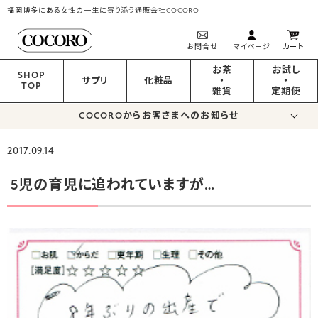
福岡博多にある女性の一生に寄り添う通販会社COCORO
お問合せ
マイページ
カート
お茶
お試し
SHOP
サプリ
化粧品
・
・
TOP
雑貨
定期便
COCOROからお客さまへのお知らせ
2017.09.14
5児の育児に追われていますが…