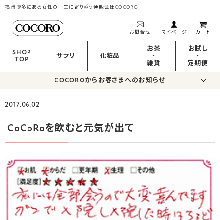
福岡博多にある女性の一生に寄り添う通販会社COCORO
お問合せ
マイページ
カート
お茶
お試し
SHOP
サプリ
化粧品
・
・
TOP
雑貨
定期便
COCOROからお客さまへのお知らせ
2017.06.02
CoCoRoを飲むと元気が出て