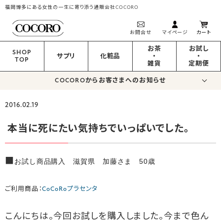
福岡博多にある女性の一生に寄り添う通販会社COCORO
お問合せ
マイページ
カート
お茶
お試し
SHOP
サプリ
化粧品
・
・
TOP
雑貨
定期便
COCOROからお客さまへのお知らせ
2016.02.19
本当に死にたい気持ちでいっぱいでした。
■
お試し商品購入 滋賀県 加藤さま 50歳
ご利用商品：
CoCoRoプラセンタ
こんにちは。今回お試しを購入しました。今まで色ん