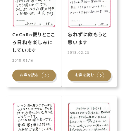
CoCoRo便りとここ
忘れずに飲もうと
ろ日和を楽しみに
思います
しています
2018.02.23
2018.03.16
お声を読む
お声を読む