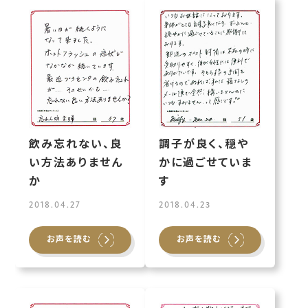
飲み忘れない、良
調子が良く、穏や
い方法ありません
かに過ごせていま
か
す
2018.04.27
2018.04.23
お声を読む
お声を読む