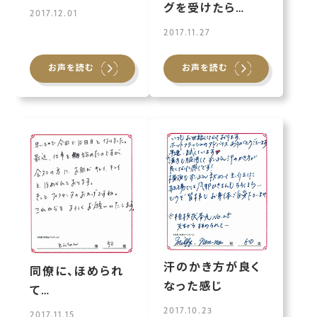
グを受けたら…
2017.12.01
2017.11.27
お声を読む
お声を読む
汗のかき方が良く
同僚に、ほめられ
なった感じ
て…
2017.10.23
2017.11.15