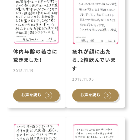
疲れが顔に出た
体内年齢の若さに
ら、2粒飲んでいま
驚きました！
す
2018.11.19
2018.11.05
お声を読む
お声を読む