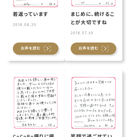
若返っています
まじめに、続けるこ
とが大切ですね
2018.08.20
2018.07.30
お声を読む
お声を読む
CoCoRo便りに掲
笑顔で過ごせてい