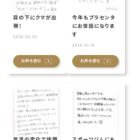
目の下にクマが出
今年もプラセンタ
現！
にお世話になりま
す
2020.02.03
2020.01.10
お声を読む
お声を読む
気温の変化で体調
スポーツジムにも