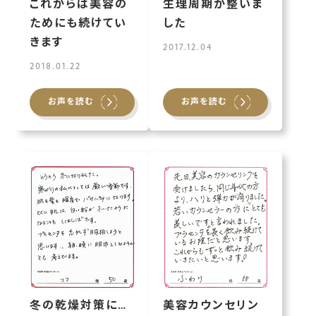
これからは美容の
生理周期が整いま
ためにも続けてい
した
きます
2017.12.04
2018.01.22
お声を読む
お声を読む
冬の乾燥対策に…
美容カウンセリン