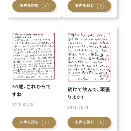
お声を読む
お声を読む
50歳、これからで
続けて飲んで、頑張
すね
ります！
2018.05.15
2018.05.14
お声を読む
お声を読む