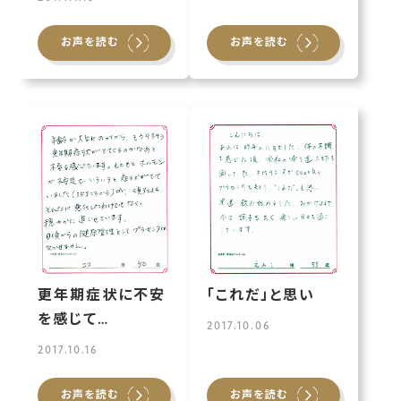
お声を読む
お声を読む
更年期症状に不安
「これだ」と思い
を感じて…
2017.10.06
2017.10.16
お声を読む
お声を読む