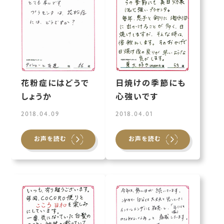
花粉症にはどうで
日焼けの季節にも
しょうか
心強いです
2018.04.09
2018.04.01
お声を読む
お声を読む