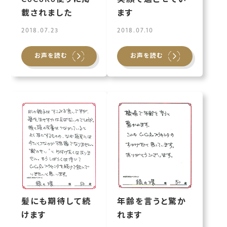
載されました
ます
2018.07.23
2018.07.10
お声を読む
お声を読む
髪にも期待して続
年齢を言うと驚か
けます
れます