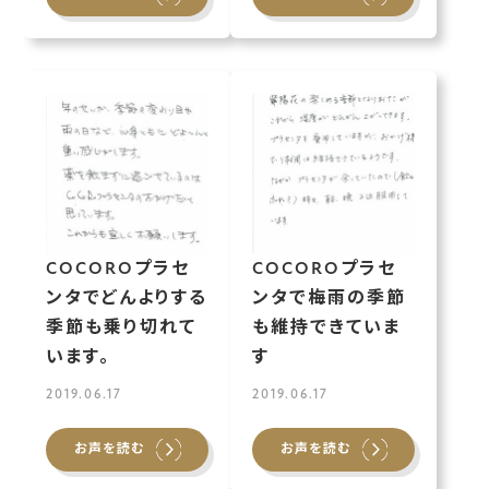
COCOROプラセ
COCOROプラセ
ンタでどんよりする
ンタで梅雨の季節
季節も乗り切れて
も維持できていま
います。
す
2019.06.17
2019.06.17
お声を読む
お声を読む