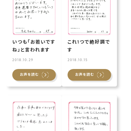
いつも「お若いです
これ1つで絶好調で
ね」と言われます
す
2018.10.29
2018.10.15
お声を読む
お声を読む