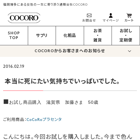
福岡博多にある女性の一生に寄り添う通販会社COCORO
お問合せ
マイページ
カート
お茶
お試し
SHOP
サプリ
化粧品
・
・
TOP
雑貨
定期便
COCOROからお客さまへのお知らせ
2016.02.19
本当に死にたい気持ちでいっぱいでした。
■
お試し商品購入 滋賀県 加藤さま 50歳
ご利用商品：
CoCoRoプラセンタ
こんにちは。今回お試しを購入しました。今まで色ん