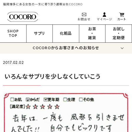
福岡博多にある女性の一生に寄り添う通販会社COCORO
お問合せ
マイページ
カート
お茶
お試し
SHOP
サプリ
化粧品
・
・
TOP
雑貨
定期便
COCOROからお客さまへのお知らせ
2017.02.02
いろんなサプリを少しなくしていこう