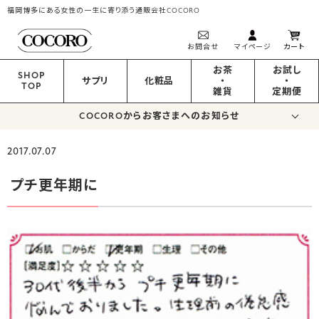
福岡博多にある女性の一生に寄り添う通販会社COCORO
お問合せ
マイページ
カート
お茶
お試し
SHOP
サプリ
化粧品
・
・
TOP
雑貨
定期便
COCOROからお客さまへのお知らせ
2017.07.07
プチ更年期に