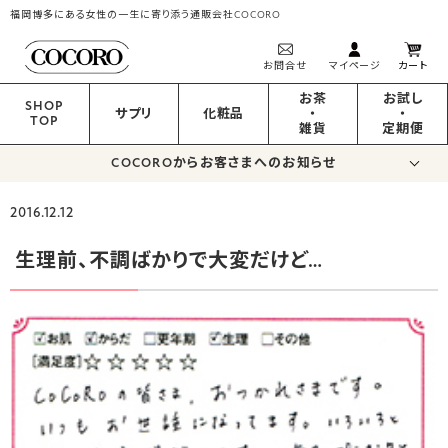
福岡博多にある女性の一生に寄り添う通販会社COCORO
お問合せ
マイページ
カート
お茶
お試し
SHOP
サプリ
化粧品
・
・
TOP
雑貨
定期便
COCOROからお客さまへのお知らせ
2016.12.12
生理前、不調ばかりで大変だけど…