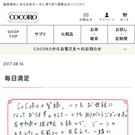
福岡博多にある女性の一生に寄り添う通販会社COCORO
お問合せ
マイページ
カート
お茶
お試し
SHOP
サプリ
化粧品
・
・
TOP
雑貨
定期便
COCOROからお客さまへのお知らせ
2017.08.16
毎日満足